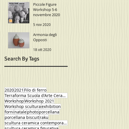
Piccole Figure
Workshop 5-6
novembre 2020
5 nov 2020
Armonia degli
Opposti
18 ott 2020
Search By Tags
2020
2021
Filo di ferro
Terraforma Scuola d'Arte Ceramica
Workshop
Workshop 2021
Workshop scultura
exhibition
forni
natale
photo
porcellana
porcellana biscuit
raku
scultura ceramica contemporanea
scultura ceramica figurativa