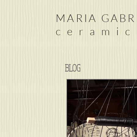
MARIA GABR
c e r a m i c
BLOG