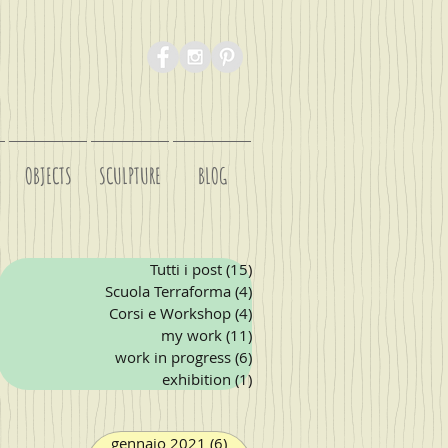
OBJECTS
SCULPTURE
BLOG
Tutti i post
(15)
15 post
Scuola Terraforma
(4)
4 post
Corsi e Workshop
(4)
4 post
my work
(11)
11 post
work in progress
(6)
6 post
exhibition
(1)
1 post
gennaio 2021
(6)
6 post