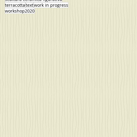
terracotta
text
work in progress
workshop2020