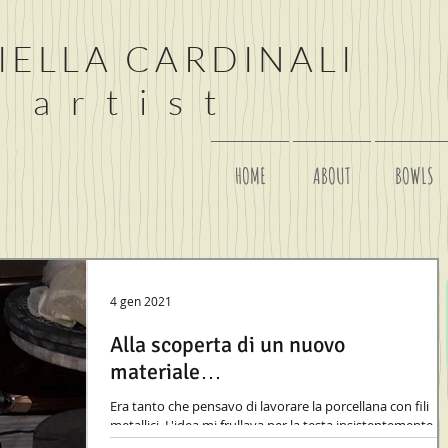
IELLA CARDINALI
 a r t i s t
HOME
ABOUT
BOWLS
4 gen 2021
Alla scoperta di un nuovo
materiale…
Era tanto che pensavo di lavorare la porcellana con fili
metallici. L'idea mi frullava per la testa insistentemente,
così ho iniziato con...