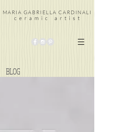
MARIA GABRIELLA CARDINALI
c e r a m i c a r t i s t
BLOG