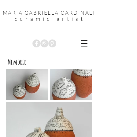
MARIA GABRIELLA CARDINALI
c e r a m i c a r t i s t
Memorie