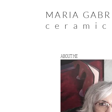
MARIA GABR
c e r a m i c
ABOUT ME