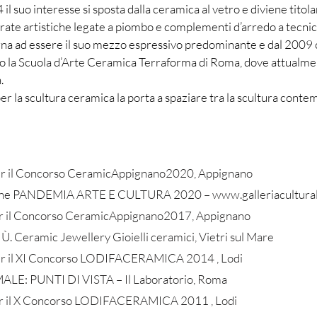
l suo interesse si sposta dalla ceramica al vetro e diviene titola
trate artistiche legate a piombo e complementi d’arredo a tecnica
orna ad essere il suo mezzo espressivo predominante e dal 2009 
o la Scuola d’Arte Ceramica Terraforma di Roma, dove attualme
.
per la scultura ceramica la porta a spaziare tra la scultura conte
er il Concorso CeramicAppignano2020, Appignano
n-line PANDEMIA ARTE E CULTURA 2020 –
www.galleriacultura
er il Concorso CeramicAppignano2017, Appignano
Ù. Ceramic Jewellery Gioielli ceramici, Vietri sul Mare
er il XI Concorso LODIFACERAMICA 2014 , Lodi
ALE: PUNTI DI VISTA – Il Laboratorio, Roma
er il X Concorso LODIFACERAMICA 2011 , Lodi