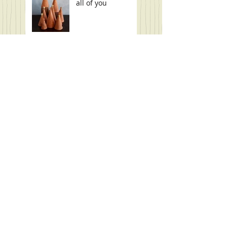
all of you
Silenzi - Bocca
chiusa
Piccole Figure
Workshop 5-6
novembre 2020
Armonia degli
Opposti
Search By Tags