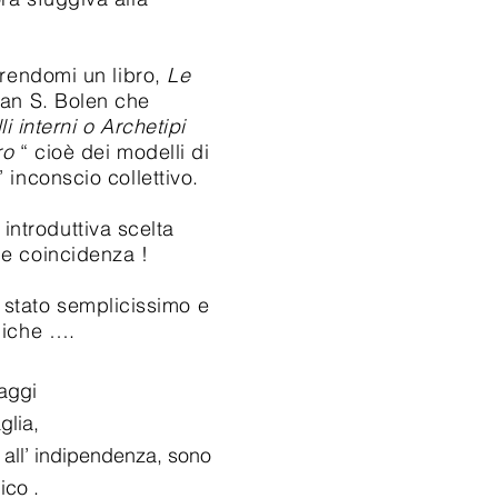
endomi un libro,
Le
ean S. Bolen che
i interni o Archetipi
ro
“ cioè dei modelli di
 inconscio collettivo.
introduttiva scelta
he coincidenza !
 stato semplicissimo e
piche ….
vaggi
glia,
all’ indipendenza, sono
ico .