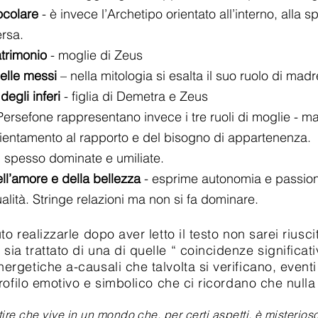
ocolare
- è invece l’Archetipo orientato all’interno, 
rsa.
trimonio
- moglie di Zeus
le messi
– nella mitologia si esalta il suo ruolo di madr
degli inferi
- figlia di Demetra e Zeus
fone rappresentano invece i tre ruoli di moglie - m
ntamento al rapporto e del bisogno di appartenenza.
pesso dominate e umiliate.
ll’amore e della bellezza
- esprime autonomia e passion
à. Stringe relazioni ma non si fa dominare.
lizzarle dopo aver letto il testo non sarei riuscit
sia trattato di una di quelle “ coincidenze significati
nergetiche a-causali che talvolta si verificano, even
l profilo emotivo e simbolico che ci ricordano che null
he vive in un mondo che, per certi aspetti, è misterios