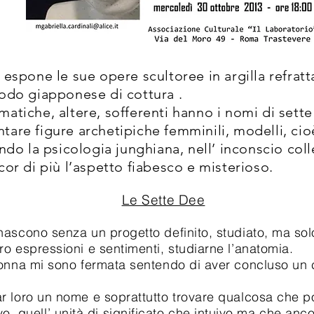
espone le sue opere scultoree in argilla refratta
todo giapponese di cottura .
atiche, altere, sofferenti hanno i nomi di sette 
tare figure archetipiche femminili, modelli, c
ondo la psicologia junghiana, nell’ inconscio coll
cor di più l’aspetto fiabesco e misterioso.
Le Sette Dee
o senza un progetto definito, studiato, ma solo 
loro espressioni e sentimenti, studiarne l’anatomia.
 mi sono fermata sentendo di aver concluso un c
o un nome e soprattutto trovare qualcosa che pot
, quell’ unità di significato che intuivo ma che anco