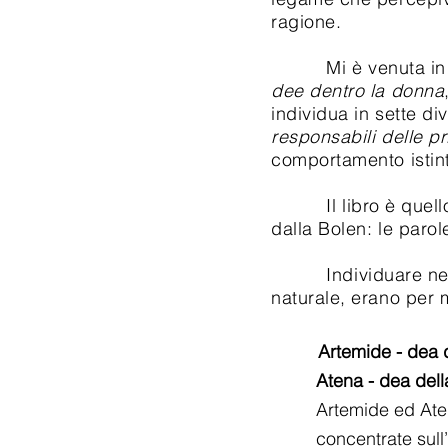
ragione.
Mi è venuta in aiu
dee dentro la donna
individua in sette di
responsabili delle pr
comportamento istintu
Il libro è quello gi
dalla Bolen: le paro
Individuare nelle 7 
naturale, erano per 
Artemide - dea d
Atena
- dea del
Artemide ed Atena so
concentrate sull’ ob