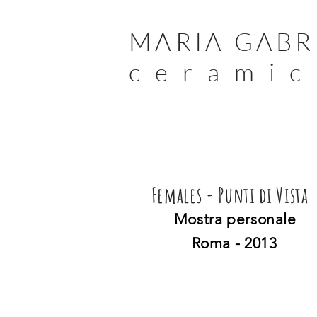
MARIA GABR
c e r a m i c
Females - Punti di Vista
Mostra personale
Roma - 2013