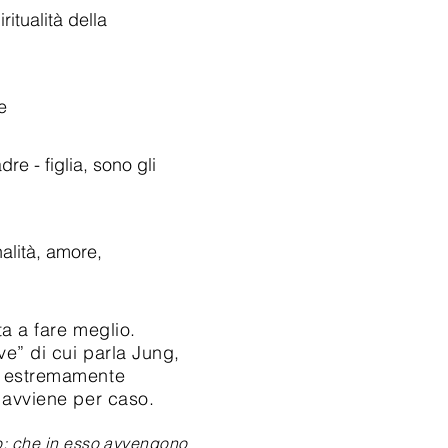
alla spiritualità della
e
adre - figlia, sono gli
alità, amore,
a a fare meglio.
ve” di cui parla Jung,
ti estremamente
a avviene per caso.
o; che in esso avvengono