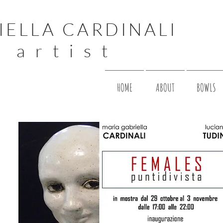
IELLA CARDINALI
 a r t i s t
HOME
ABOUT
BOWLS