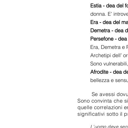
Estia
- dea del f
donna. E’ introve
Era
- dea del ma
Demetra - dea del
Persefone
- dea 
Era, Demetra e Perse
Archetipi dell’ orie
Sono vulnerabili, s
Afrodite
- dea de
bellezza e sensualit
Se avessi dovuto rea
Sono convinta che si 
quelle correlazioni e
significativi sotto i
L'uomo deve sentire c