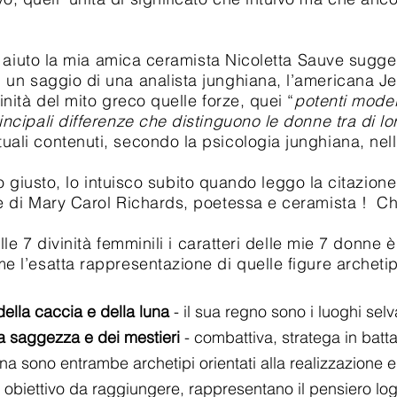
to la mia amica ceramista Nicoletta Sauve sugger
, un saggio di una analista junghiana, l’americana J
vinità del mito greco quelle forze, quei “
potenti modell
incipali differenze che distinguono le donne tra di lo
ali contenuti, secondo la psicologia junghiana, nell’
usto, lo intuisco subito quando leggo la citazione 
le di Mary Carol Richards, poetessa e ceramista ! C
divinità femminili i caratteri delle mie 7 donne è
me l’esatta rappresentazione di quelle figure archeti
ella caccia e della luna
- il sua regno sono i luoghi sel
la saggezza e dei mestieri
- combattiva, stratega in batta
no entrambe archetipi orientati alla realizzazione e 
iettivo da raggiungere, rappresentano il pensiero log