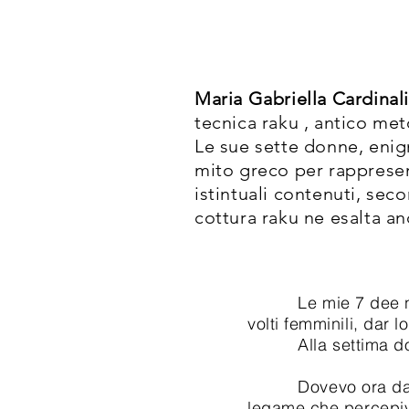
Maria Gabriella Cardinali
tecnica raku , antico me
Le sue sette donne, enigm
mito greco per rappresen
istintuali contenuti, sec
cottura raku ne esalta an
Le mie 7 dee nascon
volti femminili, dar 
Alla settima donna
Dovevo ora dar lor
legame che percepivo